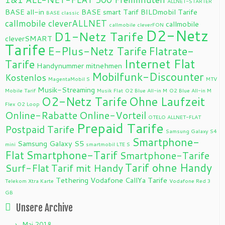
ALLNET-STARTER
BASE all-in
BASE smart Tarif
BILDmobil Tarife
BASE classic
callmobile cleverALLNET
callmobile
callmobile cleverFON
D2-Netz
D1-Netz Tarife
cleverSMART
Tarife
E-Plus-Netz Tarife
Flatrate-
Internet Flat
Tarife
Handynummer mitnehmen
Mobilfunk-Discounter
Kostenlos
MagentaMobil S
MTV
Musik-Streaming
Mobile Tarif
Musik Flat
O2 Blue All-in M
O2 Blue All-in M
O2-Netz Tarife
Ohne Laufzeit
Flex
O2 Loop
Online-Rabatte
Online-Vorteil
OTELO ALLNET-FLAT
Prepaid Tarife
Postpaid Tarife
Samsung Galaxy S4
Smartphone-
Samsung Galaxy S5
mini
smartmobil LTE S
Flat
Smartphone-Tarif
Smartphone-Tarife
Tarif ohne Handy
Surf-Flat
Tarif mit Handy
Tethering
Vodafone CallYa Tarife
Telekom Xtra Karte
Vodafone Red 3
GB
Unsere Archive
Mai 2018