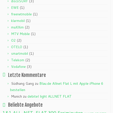
(3)
discoSURF
(1)
EWE
(1)
freenetmobile
(1)
klarmobil
(2)
maXXim
(1)
MTV Mobile
(2)
O2
(1)
OTELO
(1)
smartmobil
(2)
Telekom
(3)
Vodafone
Letzte Kommentare
Südhang Gang
zu
Blau.de Allnet Flat L mit Apple iPhone 6
bestellen
Munich
zu
debitel light ALLNET FLAT
Beliebte Angebote
1&1 ALL-NET-FLAT
300 Freiminuten