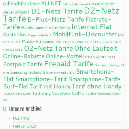
callmobile cleverALLNET
callmobile
callmobile cleverFON
D2-Netz
D1-Netz Tarife
cleverSMART
Tarife
E-Plus-Netz Tarife
Flatrate-
Internet Flat
Tarife
Handynummer mitnehmen
Mobilfunk-Discounter
Kostenlos
MagentaMobil S
MTV
Musik-Streaming
Mobile Tarif
Musik Flat
O2 Blue All-in M
O2 Blue All-in M
O2-Netz Tarife
Ohne Laufzeit
Flex
O2 Loop
Online-Rabatte
Online-Vorteil
OTELO ALLNET-FLAT
Prepaid Tarife
Postpaid Tarife
Samsung Galaxy S4
Smartphone-
Samsung Galaxy S5
mini
smartmobil LTE S
Flat
Smartphone-Tarif
Smartphone-Tarife
Tarif ohne Handy
Surf-Flat
Tarif mit Handy
Tethering
Vodafone CallYa Tarife
Telekom Xtra Karte
Vodafone Red 3
GB
Unsere Archive
Mai 2018
Februar 2018