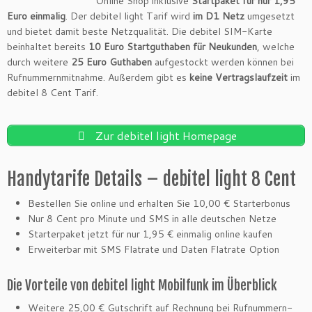
Online Shop inklusive
Startpaket für nur 1,95
Euro einmalig
. Der debitel light Tarif wird
im D1 Netz
umgesetzt
und bietet damit beste Netzqualität. Die debitel SIM-Karte
beinhaltet bereits
10 Euro Startguthaben für Neukunden
, welche
durch weitere
25 Euro Guthaben
aufgestockt werden können bei
Rufnummernmitnahme. Außerdem gibt es
keine Vertragslaufzeit
im
debitel 8 Cent Tarif.
Zur debitel light Homepage
Handytarife Details – debitel light 8 Cent
Bestellen Sie online und erhalten Sie 10,00 € Starterbonus
Nur 8 Cent pro Minute und SMS in alle deutschen Netze
Starterpaket jetzt für nur 1,95 € einmalig online kaufen
Erweiterbar mit SMS Flatrate und Daten Flatrate Option
Die Vorteile von debitel light Mobilfunk im Überblick
Weitere 25,00 € Gutschrift auf Rechnung bei Rufnummern-