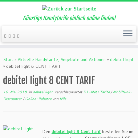
Günstige Handytarife einfach online finden!
Zum
Inhalt
Start
»
Aktuelle Handytarife, Angebote und Aktionen
»
debitel light
springen
»
debitel light 8 CENT TARIF
debitel light 8 CENT TARIF
10. Mai 2018
in
debitel light
verschlagwortet
D1-Netz Tarife
/
Mobilfunk-
Discounter
/
Online-Rabatte
von
Nils
Den
debitel light 8 Cent Tarif
bestellen Sie im