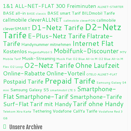
1&1 ALL-NET-FLAT
300 Freiminuten
ALLNET-STARTER
BASE all-in
BASE smart Tarif
BILDmobil Tarife
BASE classic
callmobile cleverALLNET
callmobile
callmobile cleverFON
D2-Netz
D1-Netz Tarife
cleverSMART
Tarife
E-Plus-Netz Tarife
Flatrate-
Internet Flat
Tarife
Handynummer mitnehmen
Mobilfunk-Discounter
Kostenlos
MagentaMobil S
MTV
Musik-Streaming
Mobile Tarif
Musik Flat
O2 Blue All-in M
O2 Blue All-in M
O2-Netz Tarife
Ohne Laufzeit
Flex
O2 Loop
Online-Rabatte
Online-Vorteil
OTELO ALLNET-FLAT
Prepaid Tarife
Postpaid Tarife
Samsung Galaxy S4
Smartphone-
Samsung Galaxy S5
mini
smartmobil LTE S
Flat
Smartphone-Tarif
Smartphone-Tarife
Tarif ohne Handy
Surf-Flat
Tarif mit Handy
Tethering
Vodafone CallYa Tarife
Telekom Xtra Karte
Vodafone Red 3
GB
Unsere Archive