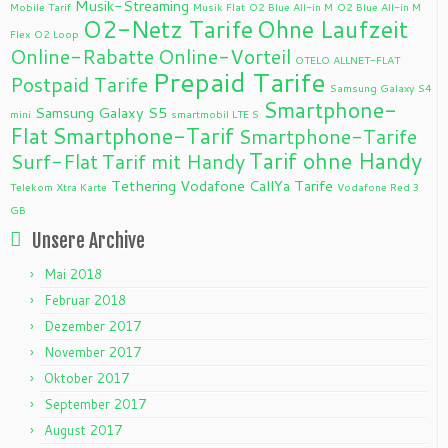
Musik-Streaming
Mobile Tarif
Musik Flat
O2 Blue All-in M
O2 Blue All-in M
O2-Netz Tarife
Ohne Laufzeit
Flex
O2 Loop
Online-Rabatte
Online-Vorteil
OTELO ALLNET-FLAT
Prepaid Tarife
Postpaid Tarife
Samsung Galaxy S4
Smartphone-
Samsung Galaxy S5
mini
smartmobil LTE S
Flat
Smartphone-Tarif
Smartphone-Tarife
Tarif ohne Handy
Surf-Flat
Tarif mit Handy
Tethering
Vodafone CallYa Tarife
Telekom Xtra Karte
Vodafone Red 3
GB
Unsere Archive
Mai 2018
Februar 2018
Dezember 2017
November 2017
Oktober 2017
September 2017
August 2017