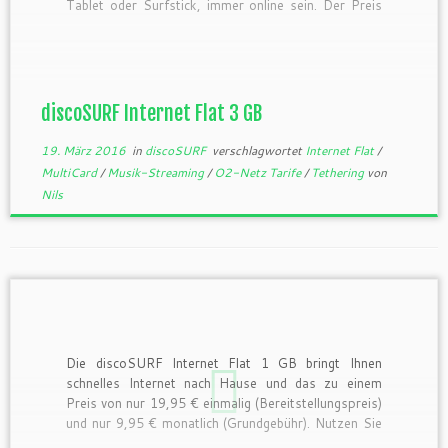
Tablet oder Surfstick, immer online sein. Der Preis
dafür liegt bei 19,95 € einmalig (Bereitstellung) und
nur 12,95 € monatlich (Grundpreis). Besondere
Extras bei discoSURF: Die […]
discoSURF Internet Flat 3 GB
19. März 2016
in
discoSURF
verschlagwortet
Internet Flat
/
MultiCard
/
Musik-Streaming
/
O2-Netz Tarife
/
Tethering
von
Nils
Die discoSURF Internet Flat 1 GB bringt Ihnen
schnelles Internet nach Hause und das zu einem
Preis von nur 19,95 € einmalig (Bereitstellungspreis)
und nur 9,95 € monatlich (Grundgebühr). Nutzen Sie
das mobile Internet z.B. für Ihr Smartphone, Tablet,