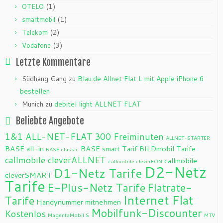
(1)
OTELO
(1)
smartmobil
(2)
Telekom
(3)
Vodafone
Letzte Kommentare
Südhang Gang
zu
Blau.de Allnet Flat L mit Apple iPhone 6
bestellen
Munich
zu
debitel light ALLNET FLAT
Beliebte Angebote
1&1 ALL-NET-FLAT
300 Freiminuten
ALLNET-STARTER
BASE all-in
BASE smart Tarif
BILDmobil Tarife
BASE classic
callmobile cleverALLNET
callmobile
callmobile cleverFON
D2-Netz
D1-Netz Tarife
cleverSMART
Tarife
E-Plus-Netz Tarife
Flatrate-
Internet Flat
Tarife
Handynummer mitnehmen
Mobilfunk-Discounter
Kostenlos
MagentaMobil S
MTV