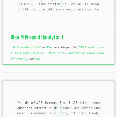
Für nur 8,99 Euro erhalten Sie 1,25 GB LTE sowie
300 Minuten oder SMS in alle deutschen Netze. Das
Blau M Startpaket enthält eine SIM-Karte mit
10,00 Euro Startguthaben und kostet 9,99 Euro
einmalig. Wenn […]
Blau M Prepaid Handytarif
16. November 2017
in
Blau
verschlagwortet
300 Freiminuten
/
E-Plus-Netz Tarife
/
O2-Netz Tarife
/
Smartphone-Tarife
/
Tarif
ohne Handy
von
Nils
Die discoSURF Internet Flat 3 GB bringt Ihnen
günstiges Internet in die eigenen vier Wände und
lässt Sie natürlich auch mobil, mit Ihrem Handy,