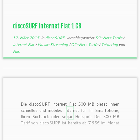
mobilen Hotspot oder doch für alle drei simultan.
Dank der Inklusiv-Option […]
discoSURF Internet Flat 1 GB
12. März 2015
in
discoSURF
verschlagwortet
D2-Netz Tarife
/
Internet Flat
/
Musik-Streaming
/
O2-Netz Tarife
/
Tethering
von
Nils
Die discoSURF Internet Flat 500 MB bietet Ihnen
schnelles und mobiles Internet für Ihr Smartphone,
Ihren Surfstick oder sogar Hotspot. Der 500 MB
Tarif von discoSURF ist bereits ab 7,95€ im Monat
bestellbar und der Bereitstellungspreis inklusive
Versand liegt bei 19,95€ einmalig. Der Internet Flat