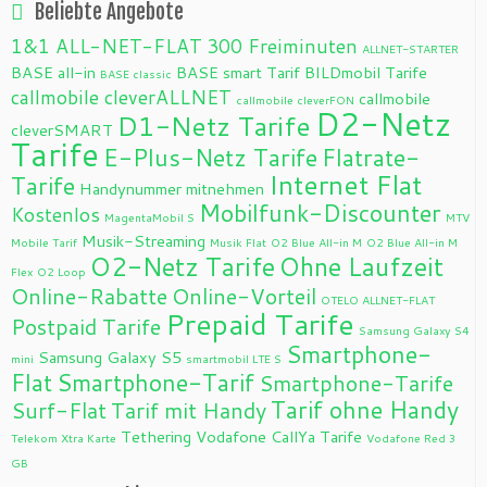
Beliebte Angebote
1&1 ALL-NET-FLAT
300 Freiminuten
ALLNET-STARTER
BASE all-in
BASE smart Tarif
BILDmobil Tarife
BASE classic
callmobile cleverALLNET
callmobile
callmobile cleverFON
D2-Netz
D1-Netz Tarife
cleverSMART
Tarife
E-Plus-Netz Tarife
Flatrate-
Internet Flat
Tarife
Handynummer mitnehmen
Mobilfunk-Discounter
Kostenlos
MagentaMobil S
MTV
Musik-Streaming
Mobile Tarif
Musik Flat
O2 Blue All-in M
O2 Blue All-in M
O2-Netz Tarife
Ohne Laufzeit
Flex
O2 Loop
Online-Rabatte
Online-Vorteil
OTELO ALLNET-FLAT
Prepaid Tarife
Postpaid Tarife
Samsung Galaxy S4
Smartphone-
Samsung Galaxy S5
mini
smartmobil LTE S
Flat
Smartphone-Tarif
Smartphone-Tarife
Tarif ohne Handy
Surf-Flat
Tarif mit Handy
Tethering
Vodafone CallYa Tarife
Telekom Xtra Karte
Vodafone Red 3
GB