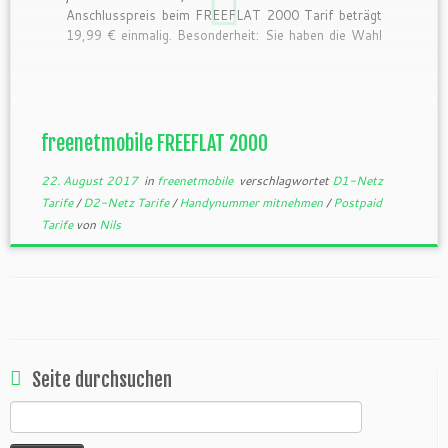
Anschlusspreis beim FREEFLAT 2000 Tarif beträgt
19,99 € einmalig. Besonderheit: Sie haben die Wahl
zwischen einem Tarif mit 1 Monat Laufzeit
(Vodafone Netz) und mit 24 Monaten Laufzeit
(Telekom Netz). Wobei die 1-Monats-Variante 2
[…]
freenetmobile FREEFLAT 2000
22. August 2017
in
freenetmobile
verschlagwortet
D1-Netz
Tarife
/
D2-Netz Tarife
/
Handynummer mitnehmen
/
Postpaid
Tarife
von
Nils
Seite durchsuchen
Suchen
nach: