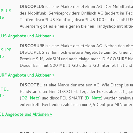
DISCOPLUS
ist eine Marke der eteleon AG. Der Mobilfunk
des Mobilfunk-Serviceproviders Drillisch AG (notiert im
Tarifen discoPLUS Komfort, discoPLUS 100 und discoPLUS F
Außerdem gibt es einen eigenen kleinen Handyshop mit akt
S Angebote und Aktionen »
DISCOSURF
ist eine Marke der eteleon AG. Neben den ob
DISCOPLUS zählen noch weitere Angebote zum Sortiment
PremiumSIM, winSIM und noch einige mehr. DISCOSURF bietet
Dieser kann mit 500 MB, 1 GB oder 3 GB Internet Flat und
F Angebote und Aktionen »
DISCOTEL
ist eine Marke der eteleon AG. Wie Discoplus u
Handytarife an. Bei DISCOTEL liegt der Fokus aber auf „gü
(
O2-Netz
) und discoTEL SMART (
D-Netz
) wurden preiswe
entwickelt. Bei beiden zahlt man nur 7,5 Cent pro MIN oder
 Angebote und Aktionen »