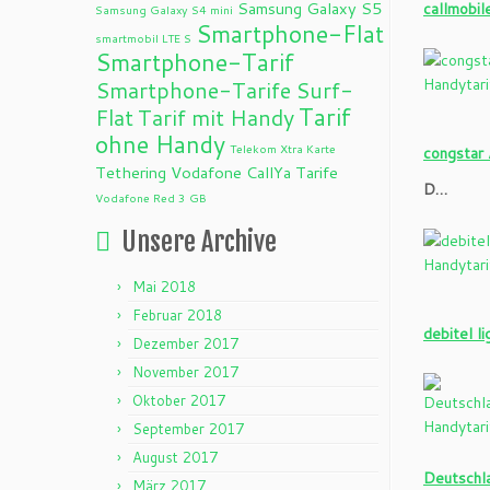
Samsung Galaxy S5
callmobil
Samsung Galaxy S4 mini
Smartphone-Flat
smartmobil LTE S
Smartphone-Tarif
Smartphone-Tarife
Surf-
Tarif
Flat
Tarif mit Handy
ohne Handy
Telekom Xtra Karte
congstar 
Tethering
Vodafone CallYa Tarife
D…
Vodafone Red 3 GB
Unsere Archive
Mai 2018
Februar 2018
debitel l
Dezember 2017
November 2017
Oktober 2017
September 2017
August 2017
Deutschl
März 2017