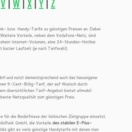
|
V
|
W
|
X
|
Y
|
Z
nk- bzw. Handy-Tarife zu günstigen Preisen an. Dabei
 Weitere Vorteile, neben dem Vodafone-Netz, sind
 hohem Internet-Volumen, eine 24-Stunden-Hotline
 kurzer Laufzeit (je nach Tarifwahl).
bH und nutzt dementsprechend auch das hauseigene
inen 9-Cent-Billig-Tarif, der auf Wunsch durch
m übersichtlichen Tarif-Angebot bietet allmobil
beste Netzqualität zum günstigen Preis.
e für die Bedürfnisse der türkischen Zielgruppe einsetzt.
Mobilfunk GmbH, die Vorteile
des stabilen E-Plus-
yildiz gibt es viele günstige Handytarife mit denen man