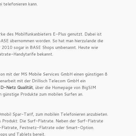
ei telefonieren kann.
arke des Mobilfunkanbieters E-Plus genutzt. Dabei ist
BASE übernommen worden. So hat man hierzulande die
r 2010 sogar in BASE Shops umbenannt. Heute wie
atrate-Handytarife bekannt.
ion mit der MS Mobile Services GmbH einen günstigen 8
enarbeit mit der Drillisch Telecom GmbH ein
n D-Netz Qualität
, über die Homepage von BigSIM
h günstige Produkte zum mobilen Surfen an.
Dmobil Spar-Tarif, zum mobilen Telefonieren anzubieten.
 Produkt: Die Surf-Flatrate. Neben der Surf-Flatrate
y-Flatrate, Festnetz-Flatrate oder Smart-Option.
ps und Tablets bereit.