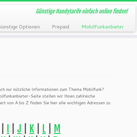
Günstige Handytarife einfach online finden!
ünstige Optionen
Prepaid
Mobilfunkanbieter
ach nur nützliche Informationen zum Thema Mobilfunk?
bilfunkanbieter-Seite stellen wir Ihnen zahlreiche
ert von A bis Z finden Sie hier alle wichtigen Adressen zu
|
I
|
J
|
K
|
L
|
M