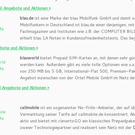
l Angebote und Aktionen »
blau.de
ist eine Marke der blau Mobilfunk GmbH und damit s
Mobilfunkern in Deutschland ist blau.de einer derjenigen, m
Fachmagazinen und Instituten wie z.B. der COMPUTER BIL
erhielt blau 1A Noten in Kundenzufriedenheitstests. Das lie
bote und Aktionen »
blauworld
bietet Prepaid SIM-Karten an, mit denen sehr güns
werden kann. Außerdem gibt es viele tolle Optionen wie u.a
von 250 MB bis 5 GB, International-Flat 500, Premium-Pake
Angebot inzwischen von der Ortel Mobile GmbH im Netz de
d Angebote und Aktionen »
callmobile
ist ein sogenannter No-Frills-Anbieter, der auf üb
Vermarktung seiner Tarife auf callmobile.de konzentriert. Ab
aktiv und bietet mit clevertoGO ein klassisches Prepaidpaket
zweier Technologiepartner und realisiert sein Netz mit der