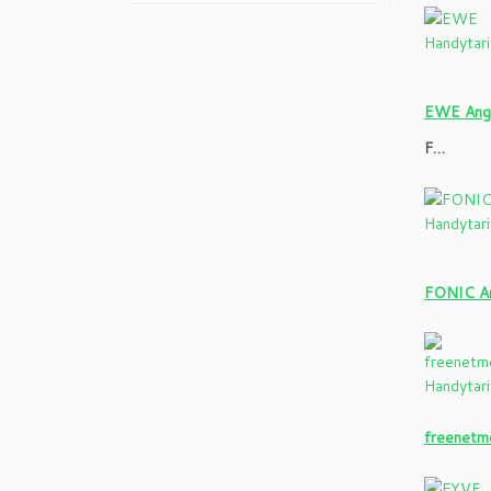
EWE Ange
F…
FONIC An
freenetm