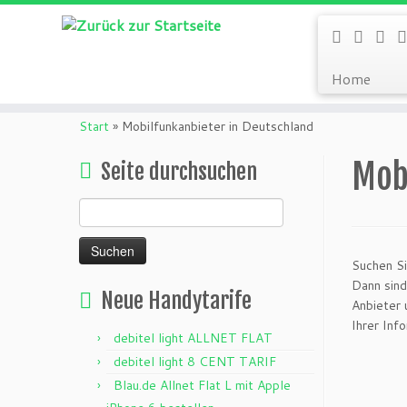
Home
Zum
Inhalt
Start
»
Mobilfunkanbieter in Deutschland
springen
Mob
Seite durchsuchen
Suchen
nach:
Suchen S
Dann sind
Neue Handytarife
Anbieter
Ihrer Inf
debitel light ALLNET FLAT
debitel light 8 CENT TARIF
Blau.de Allnet Flat L mit Apple