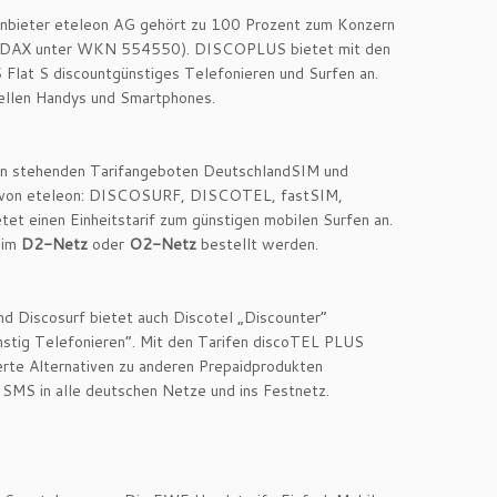
anbieter eteleon AG gehört zu 100 Prozent zum Konzern
 TecDAX unter WKN 554550). DISCOPLUS bietet mit den
lat S discountgünstiges Telefonieren und Surfen an.
uellen Handys und Smartphones.
en stehenden Tarifangeboten DeutschlandSIM und
 von eteleon: DISCOSURF, DISCOTEL, fastSIM,
 einen Einheitstarif zum günstigen mobilen Surfen an.
 im
D2-Netz
oder
O2-Netz
bestellt werden.
nd Discosurf bietet auch Discotel „Discounter“
nstig Telefonieren“. Mit den Tarifen discoTEL PLUS
rte Alternativen zu anderen Prepaidprodukten
 SMS in alle deutschen Netze und ins Festnetz.