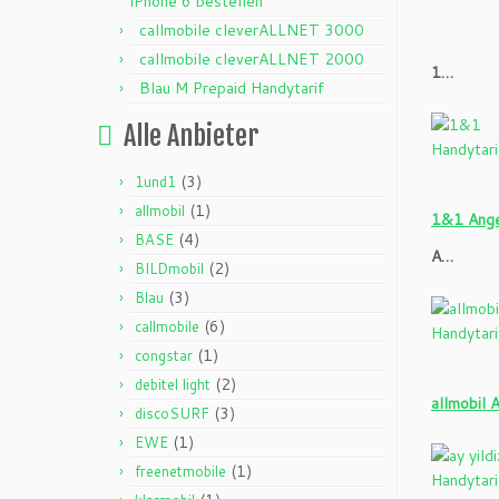
iPhone 6 bestellen
callmobile cleverALLNET 3000
callmobile cleverALLNET 2000
1…
Blau M Prepaid Handytarif
Alle Anbieter
(3)
1und1
(1)
allmobil
1&1 Ange
(4)
BASE
A…
(2)
BILDmobil
(3)
Blau
(6)
callmobile
(1)
congstar
(2)
debitel light
allmobil 
(3)
discoSURF
(1)
EWE
(1)
freenetmobile