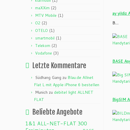
(1)
klarmobil
(2)
maXXim
ay yildiz
(1)
MTV Mobile
(2)
B…
O2
(1)
OTELO
(1)
smartmobil
(2)
Telekom
(3)
Vodafone
BASE Ang
Letzte Kommentare
Südhang Gang
zu
Blau.de Allnet
Flat L mit Apple iPhone 6 bestellen
Munich
zu
debitel light ALLNET
FLAT
BigSIM A
Beliebte Angebote
1&1 ALL-NET-FLAT
300