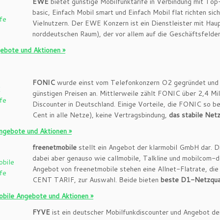
EWE
bietet günstige Mobilfunktarife in Verbindung mit To
basic, Einfach Mobil smart und Einfach Mobil flat richten si
Vielnutzern. Der EWE Konzern ist ein Dienstleister mit Haup
norddeutschen Raum), der vor allem auf die Geschäftsfelde
bote und Aktionen »
FONIC
wurde einst vom Telefonkonzern O2 gegründet und bi
günstigen Preisen an. Mittlerweile zählt FONIC über 2,4 Mil
Discounter in Deutschland. Einige Vorteile, die FONIC so b
Cent in alle Netze), keine Vertragsbindung,
das stabile Net
gebote und Aktionen »
freenetmobile
stellt ein Angebot der klarmobil GmbH dar. D
dabei aber genauso wie callmobile, Talkline und mobilcom-d
Angebot von freenetmobile stehen eine Allnet-Flatrate, di
CENT TARIF, zur Auswahl. Beide bieten
beste D1-Netzqua
obile Angebote und Aktionen »
FYVE
ist ein deutscher Mobilfunkdiscounter und Angebot de