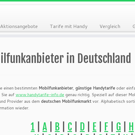
Aktionsangebote
Tarife mit Handy
Vergleich
G
ilfunkanbieter in Deutschland
ie einen bestimmten
Mobilfunkanbieter
,
günstige Handytarife
oder einf
 Sie auf
www.handytarife-info.de
genau richtig. Speziell auf dieser Mo
 und Provider aus dem
deutschen Mobilfunkmarkt
vor. Alphabetisch sorti
ormation wieder.
1
|
A
|
B
|
C
|
D
|
E
|
F
|
G
|
H