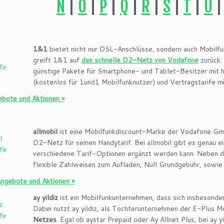
N
|
O
|
P
|
Q
|
R
|
S
|
T
|
U
1&1
bietet nicht nur DSL-Anschlüsse, sondern auch Mobilfu
greift 1&1 auf
das schnelle D2-Netz von Vodafone
zurück.
günstige Pakete für Smartphone- und Tablet-Besitzer mit
(kostenlos für 1und1 Mobilfunknutzer) und Vertragstarife mit
bote und Aktionen »
allmobil
ist eine Mobilfunkdiscount-Marke der Vodafone Gm
D2-Netz für seinen Handytarif. Bei allmobil gibt es genau e
verschiedene Tarif-Optionen ergänzt werden kann. Neben de
flexible Zahlweisen zum Aufladen, Null Grundgebühr, sowie 
Angebote und Aktionen »
ay yildiz
ist ein Mobilfunkunternehmen, dass sich insbesonder
Dabei nutzt ay yildiz, als Tochterunternehmen der E-Plus 
Netzes
. Egal ob aystar Prepaid oder Ay Allnet Plus, bei ay 