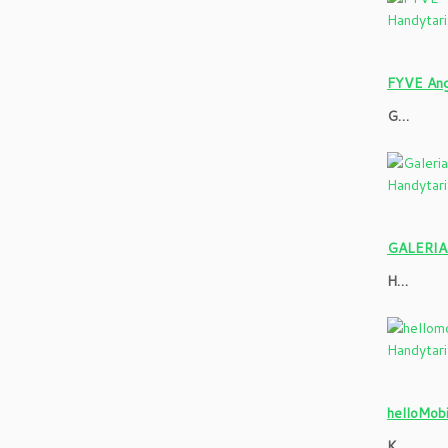
FYVE Ang
G…
GALERIA 
H…
helloMobi
K…