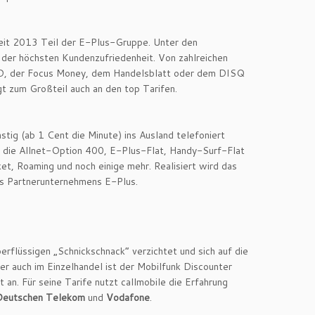
eit 2013 Teil der E-Plus-Gruppe. Unter den
it der höchsten Kundenzufriedenheit. Von zahlreichen
D, der Focus Money, dem Handelsblatt oder dem DISQ
gt zum Großteil auch an den top Tarifen.
tig (ab 1 Cent die Minute) ins Ausland telefoniert
. die Allnet-Option 400, E-Plus-Flat, Handy-Surf-Flat
t, Roaming und noch einige mehr. Realisiert wird das
s Partnerunternehmens E-Plus.
erflüssigen „Schnickschnack“ verzichtet und sich auf die
er auch im Einzelhandel ist der Mobilfunk Discounter
 an. Für seine Tarife nutzt callmobile die Erfahrung
Deutschen Telekom
und
Vodafone
.