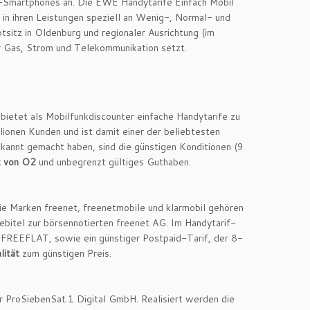
p-Smartphones an. Die EWE Handytarife Einfach Mobil
ch in ihren Leistungen speziell an Wenig-, Normal- und
tsitz in Oldenburg und regionaler Ausrichtung (im
r Gas, Strom und Telekommunikation setzt.
etet als Mobilfunkdiscounter einfache Handytarife zu
lionen Kunden und ist damit einer der beliebtesten
ekannt gemacht haben, sind die günstigen Konditionen (9
z von O2
und unbegrenzt gültiges Guthaben.
ie Marken freenet, freenetmobile und klarmobil gehören
ebitel zur börsennotierten freenet AG. Im Handytarif-
e FREEFLAT, sowie ein günstiger Postpaid-Tarif, der 8-
lität
zum günstigen Preis.
r ProSiebenSat.1 Digital GmbH. Realisiert werden die