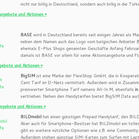
nicht nur billig in Deutschland, sondern auch billig in die Türk
 Angebote und Aktionen »
BASE
wird in Deutschland bereits seit einigen Jahren als M
neben dem Namen auch das Logo vom belgischen Anbieter 
ehemals E-Plus Shops genannten Geschäfte Anfang Februa
damals ist BASE vor allem für seine Aktionsangebote und Fl
ebote und Aktionen »
BigSIM
ist eine Marke der FlexiShop GmbH, die in Kooperat
Cent Tarif im D-Netz vermittelt. Außerdem wird in Zusamm
preiswerter Smartphone Tarif namens All-In M, ebenfalls
i
vertrieben. Neben den Handytarifen bietet BigSIM Data auc
ngebote und Aktionen »
BILDmobil
hat einen günstigen Prepaid Handytarif, den BIL
Aber auch für Smartphone-Besitzer hat BILDmobil ein tolles
gibt es weitere nützliche Optionen wie z.B. eine Communit
Außerdem stehen günstige SIM-Karten zum Surfen mit Lapto