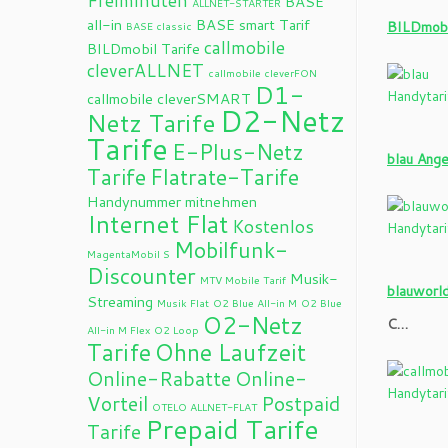
Freiminuten
BASE
ALLNET-STARTER
all-in
BASE smart Tarif
BILDmobi
BASE classic
callmobile
BILDmobil Tarife
cleverALLNET
callmobile cleverFON
D1-
callmobile cleverSMART
D2-Netz
Netz Tarife
Tarife
E-Plus-Netz
blau Ange
Tarife
Flatrate-Tarife
Handynummer mitnehmen
Internet Flat
Kostenlos
Mobilfunk-
MagentaMobil S
Discounter
Musik-
MTV Mobile Tarif
blauworl
Streaming
Musik Flat
O2 Blue All-in M
O2 Blue
O2-Netz
C…
All-in M Flex
O2 Loop
Tarife
Ohne Laufzeit
Online-Rabatte
Online-
Vorteil
Postpaid
OTELO ALLNET-FLAT
Prepaid Tarife
Tarife