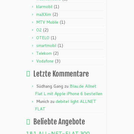
(1)
klarmobil
(2)
maXXim
(1)
MTV Mobile
(2)
O2
(1)
OTELO
(1)
smartmobil
(2)
Telekom
(3)
Vodafone
Letzte Kommentare
Südhang Gang
zu
Blau.de Allnet
Flat L mit Apple iPhone 6 bestellen
Munich
zu
debitel light ALLNET
FLAT
Beliebte Angebote
1&1 ALL-NET-FLAT
300