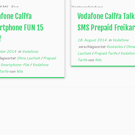
fone CallYa
Vodafone CallYa Talk
rtphone FUN 15
SMS Prepaid Freikar
f
18. August 2014
in
Vodafone
verschlagwortet
Kostenlos
/
Ohne
ober 2014
in
Vodafone
Laufzeit
/
Prepaid Tarife
/
Vodafone
lagwortet
Ohne Laufzeit
/
Prepaid
Tarife
von
Nils
/
Smartphone-Flat
/
Vodafone
Tarife
von
Nils