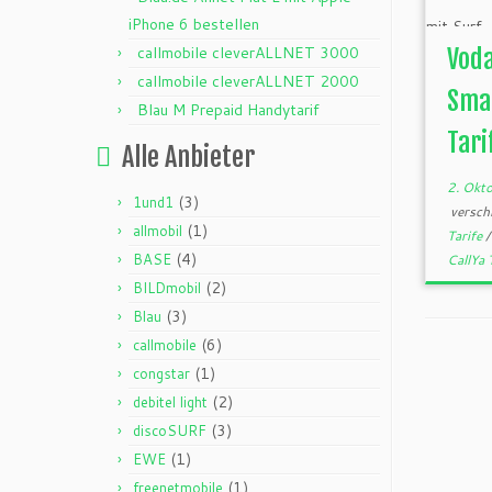
iPhone 6 bestellen
callmobile cleverALLNET 3000
Voda
callmobile cleverALLNET 2000
Sma
Blau M Prepaid Handytarif
Tari
Alle Anbieter
2. Okt
(3)
1und1
versch
(1)
allmobil
Tarife
(4)
BASE
CallYa 
(2)
BILDmobil
(3)
Blau
(6)
callmobile
(1)
congstar
(2)
debitel light
(3)
discoSURF
(1)
EWE
(1)
freenetmobile