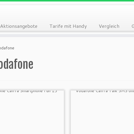
Aktionsangebote
Tarife mit Handy
Vergleich
G
odafone
odafone