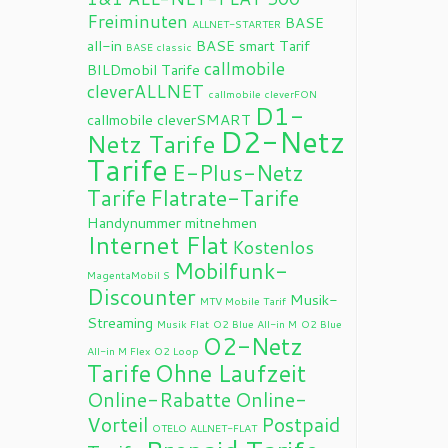
Freiminuten
BASE
ALLNET-STARTER
all-in
BASE smart Tarif
BASE classic
callmobile
BILDmobil Tarife
cleverALLNET
callmobile cleverFON
D1-
callmobile cleverSMART
D2-Netz
Netz Tarife
Tarife
E-Plus-Netz
Tarife
Flatrate-Tarife
Handynummer mitnehmen
Internet Flat
Kostenlos
Mobilfunk-
MagentaMobil S
Discounter
Musik-
MTV Mobile Tarif
Streaming
Musik Flat
O2 Blue All-in M
O2 Blue
O2-Netz
All-in M Flex
O2 Loop
Tarife
Ohne Laufzeit
Online-Rabatte
Online-
Vorteil
Postpaid
OTELO ALLNET-FLAT