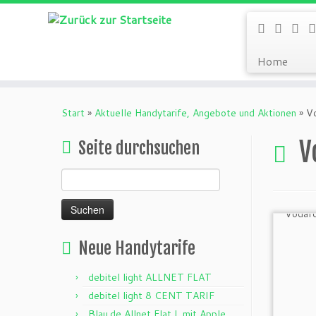
Home
Zum
Inhalt
Start
»
Aktuelle Handytarife, Angebote und Aktionen
»
V
springen
V
Seite durchsuchen
Suchen
nach:
Neue Handytarife
debitel light ALLNET FLAT
debitel light 8 CENT TARIF
Blau.de Allnet Flat L mit Apple