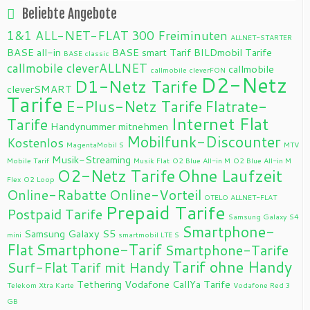
Beliebte Angebote
1&1 ALL-NET-FLAT
300 Freiminuten
ALLNET-STARTER
BASE all-in
BASE smart Tarif
BILDmobil Tarife
BASE classic
callmobile cleverALLNET
callmobile
callmobile cleverFON
D2-Netz
D1-Netz Tarife
cleverSMART
Tarife
E-Plus-Netz Tarife
Flatrate-
Internet Flat
Tarife
Handynummer mitnehmen
Mobilfunk-Discounter
Kostenlos
MagentaMobil S
MTV
Musik-Streaming
Mobile Tarif
Musik Flat
O2 Blue All-in M
O2 Blue All-in M
O2-Netz Tarife
Ohne Laufzeit
Flex
O2 Loop
Online-Rabatte
Online-Vorteil
OTELO ALLNET-FLAT
Prepaid Tarife
Postpaid Tarife
Samsung Galaxy S4
Smartphone-
Samsung Galaxy S5
mini
smartmobil LTE S
Flat
Smartphone-Tarif
Smartphone-Tarife
Tarif ohne Handy
Surf-Flat
Tarif mit Handy
Tethering
Vodafone CallYa Tarife
Telekom Xtra Karte
Vodafone Red 3
GB