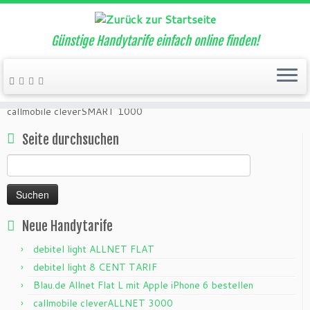
Günstige Handytarife einfach online finden!
Zum
Inhalt
Start
»
Aktuelle Handytarife, Angebote und Aktionen
»
callmobile
»
springen
callmobile cleverSMART 1000
Seite durchsuchen
Suchen
nach:
Neue Handytarife
debitel light ALLNET FLAT
debitel light 8 CENT TARIF
Blau.de Allnet Flat L mit Apple iPhone 6 bestellen
callmobile cleverALLNET 3000