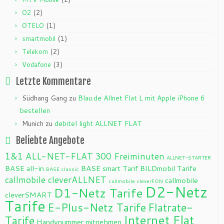
(2)
O2
(1)
OTELO
(1)
smartmobil
(2)
Telekom
(3)
Vodafone
Letzte Kommentare
Südhang Gang
zu
Blau.de Allnet Flat L mit Apple iPhone 6
bestellen
Munich
zu
debitel light ALLNET FLAT
Beliebte Angebote
1&1 ALL-NET-FLAT
300 Freiminuten
ALLNET-STARTER
BASE all-in
BASE smart Tarif
BILDmobil Tarife
BASE classic
callmobile cleverALLNET
callmobile
callmobile cleverFON
D2-Netz
D1-Netz Tarife
cleverSMART
Tarife
E-Plus-Netz Tarife
Flatrate-
Internet Flat
Tarife
Handynummer mitnehmen