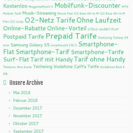
Mobilfunk-Discounter
Kostenlos
MagentaMobil S
MTV
Musik-Streaming
Mobile Tarif
Musik Flat
O2 Blue All-in M
O2 Blue All-in M
O2-Netz Tarife
Ohne Laufzeit
Flex
O2 Loop
Online-Rabatte
Online-Vorteil
OTELO ALLNET-FLAT
Prepaid Tarife
Postpaid Tarife
Samsung Galaxy S4
Smartphone-
Samsung Galaxy S5
mini
smartmobil LTE S
Flat
Smartphone-Tarif
Smartphone-Tarife
Tarif ohne Handy
Surf-Flat
Tarif mit Handy
Tethering
Vodafone CallYa Tarife
Telekom Xtra Karte
Vodafone Red 3
GB
Unsere Archive
Mai 2018
Februar 2018
Dezember 2017
November 2017
Oktober 2017
September 2017