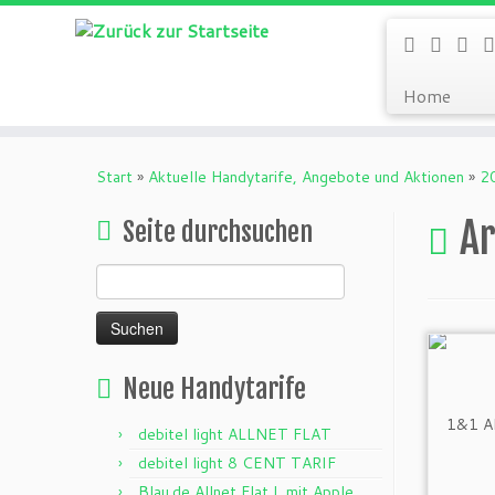
Home
Zum
Inhalt
Start
»
Aktuelle Handytarife, Angebote und Aktionen
»
2
springen
Ar
Seite durchsuchen
Suchen
nach:
Neue Handytarife
debitel light ALLNET FLAT
debitel light 8 CENT TARIF
Blau.de Allnet Flat L mit Apple