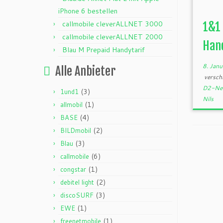
iPhone 6 bestellen
callmobile cleverALLNET 3000
1&1 
callmobile cleverALLNET 2000
Han
Blau M Prepaid Handytarif
8. Jan
Alle Anbieter
versch
D2-Net
(3)
1und1
Nils
(1)
allmobil
(4)
BASE
(2)
BILDmobil
(3)
Blau
(6)
callmobile
(1)
congstar
(2)
debitel light
(3)
discoSURF
(1)
EWE
(1)
freenetmobile