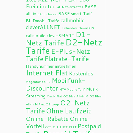
Freiminuten
BASE
ALLNET-STARTER
all-in
BASE smart Tarif
BASE classic
callmobile
BILDmobil Tarife
cleverALLNET
callmobile cleverFON
D1-
callmobile cleverSMART
D2-Netz
Netz Tarife
Tarife
E-Plus-Netz
Tarife
Flatrate-Tarife
Handynummer mitnehmen
Internet Flat
Kostenlos
Mobilfunk-
MagentaMobil S
Discounter
Musik-
MTV Mobile Tarif
Streaming
Musik Flat
O2 Blue All-in M
O2 Blue
O2-Netz
All-in M Flex
O2 Loop
Tarife
Ohne Laufzeit
Online-Rabatte
Online-
Vorteil
Postpaid
OTELO ALLNET-FLAT