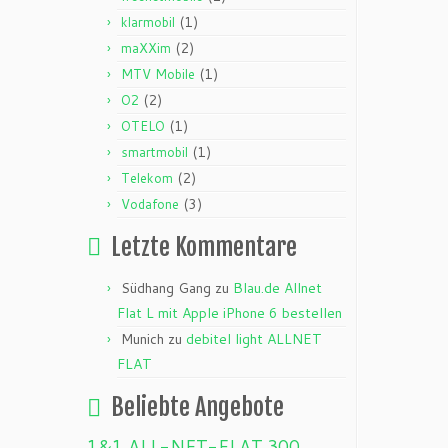
(1)
klarmobil
(2)
maXXim
(1)
MTV Mobile
(2)
O2
(1)
OTELO
(1)
smartmobil
(2)
Telekom
(3)
Vodafone
Letzte Kommentare
Südhang Gang
zu
Blau.de Allnet
Flat L mit Apple iPhone 6 bestellen
Munich
zu
debitel light ALLNET
FLAT
Beliebte Angebote
1&1 ALL-NET-FLAT
300