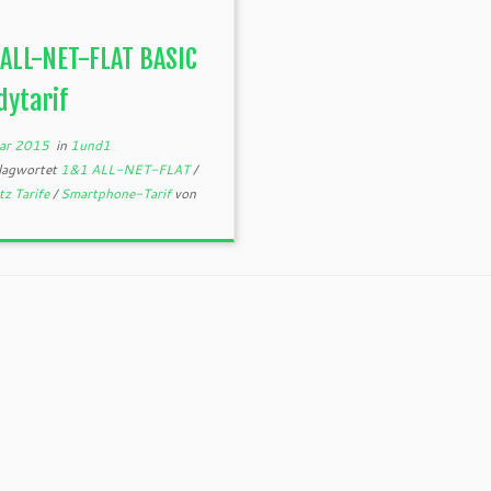
ALL-NET-FLAT BASIC
dytarif
uar 2015
in
1und1
lagwortet
1&1 ALL-NET-FLAT
/
z Tarife
/
Smartphone-Tarif
von